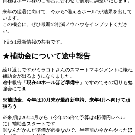
日程はホール様のご都合に合わせて個別に調整いたします。
来年の猛暑に向けて、今から“備えるホール”が結果を出して
います。
この機会に、ぜひ最新の削減ノウハウをインプットくださ
い。
下記は最新情報の共有です。
★補助金について途中報告
繰り返しですがミラコトさんのスマートマネジメントに概ね
補助金が出るようになりました。
途中報告「
現在40ホールほど準備中
」ですのでその辺りも勉
強会にて🙇
※補助金、今年は10月末が最終新申請、来年4月へ向けて頑
張ろう
※来期は26年4月から（今年の6倍で予算は4桁億円レベル
に）補助金スタートです
※なんだかんだ準備が必要なので、半年前の今からやったほ