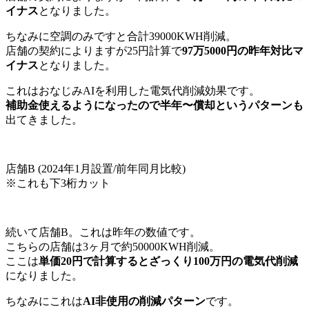
イナス
となりました。
ちなみに空調のみですと合計39000KWH削減。
店舗の契約によりますが25円計算で
97万5000円の昨年対比マ
イナス
となりました。
これはおなじみAIを利用した電気代削減効果です。
補助金使えるようになったので半年〜償却というパターンも
出てきました。
店舗B (2024年1月設置/前年同月比較)
※これも下3桁カット
続いて店舗B。これは昨年の数値です。
こちらの店舗は3ヶ月で約50000KWH削減。
ここは
単価20円で計算するとざっくり100万円の電気代削減
になりました。
ちなみにこれは
AI非使用の削減パターン
です。