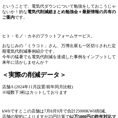
ということで、電気代ダウンについて勉強をしておこうじゃ
ないか！的な
電気代削減総まとめ勉強会＋最新情報の共有の
ご案内
です。
ヒト・モノ・カネのプラットフォームサービス。
おなじみの「ミラコト」さん、万博出展も一区切りされた定
期電気代削減事例紹介です。
今年の猛暑でも電気代削減を達成した事例をインプットして
来年に活かしませんか？
＜実際の削減データ＞
店舗A (2024年11月設置/前年同月比較)
※端数下3桁はカットしております
kWhですとこの店舗は7月8月9月で合計25000KWH削減。
店舗の契約によりますが25円計算で
62万5000円の昨年対比マ